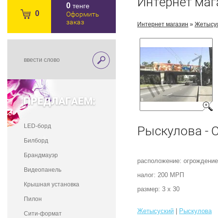
Интернет маг
0
тенге
0
Оформить
заказ
Интернет магазин
»
Жетысу
ПРЕДЛАГАЕМ:
LED-борд
Рыскулова - 
Билборд
Брандмауэр
расположение: огрождение
Видеопанель
налог: 200 МРП
Крышная установка
размер: 3 х 30
Пилон
Жетысуский
|
Рыскулова
Сити-формат