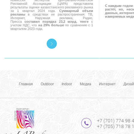
Комиссия экспертов Центрально-Азиатской
Рекламной Ассоциации (ЦАРА) представила
С каждым годом 
результаты оценки казахстанского рекламного рынка
растёт, но, не
за 1 квартал 2024 года.
Суммарный объем
данных, интернет
рекламы
в средствах ее распространения: ТВ,
измеряемых мед
Интернет, Наружная реклама, Радио,
Пресса
составил порядка 23,2 млрд. тенге
с
учетом НДС, что
на 29% больше
по сравнению с 1
кварталом 2023 года.
Главная
Outdoor
Indoor
Медиа
Интернет
Дизай
+7 (701) 774 98 
+7 (705) 718 78 