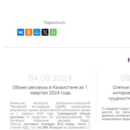
Поделиться:
04.08.2024
08
Объем рекламы в Казахстане за 1
Слепые
квартал 2024 года
интерне
трудност
Комиссия экспертов Центрально-Азиатской
Рекламной Ассоциации (ЦАРА) представила
С каждым годом 
результаты оценки казахстанского рекламного рынка
растёт, но, не
за 1 квартал 2024 года.
Суммарный объем
данных, интернет
рекламы
в средствах ее распространения: ТВ,
измеряемых мед
Интернет, Наружная реклама, Радио,
Пресса
составил порядка 23,2 млрд. тенге
с
учетом НДС, что
на 29% больше
по сравнению с 1