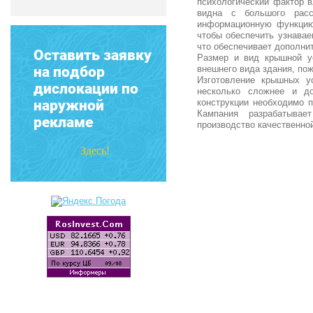
психологический фактор 
видна с большого рас
информационную функцию.
чтобы обеспечить узнавае
что обеспечивает дополни
Оставить заявку
Размер и вид крышной ус
на подбор
внешнего вида здания, пож
Изготовление крышных у
дислокации по
несколько сложнее и д
наружной
конструкции необходимо п
Кампания разрабатывае
рекламе
производство качественной
Здесь!