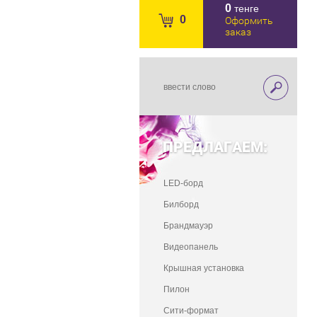
0
тенге
0
Оформить
заказ
ПРЕДЛАГАЕМ:
LED-борд
Билборд
Брандмауэр
Видеопанель
Крышная установка
Пилон
Сити-формат