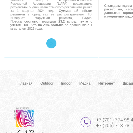
Комиссия экспертов Центрально-Азиатской
Рекламной Ассоциации (ЦАРА) представила
С каждым годом 
результаты оценки казахстанского рекламного рынка
растёт, но, не
за 1 квартал 2024 года.
Суммарный объем
данных, интернет
рекламы
в средствах ее распространения: ТВ,
измеряемых мед
Интернет, Наружная реклама, Радио,
Пресса
составил порядка 23,2 млрд. тенге
с
учетом НДС, что
на 29% больше
по сравнению с 1
кварталом 2023 года.
Главная
Outdoor
Indoor
Медиа
Интернет
Дизай
+7 (701) 774 98 
+7 (705) 718 78 