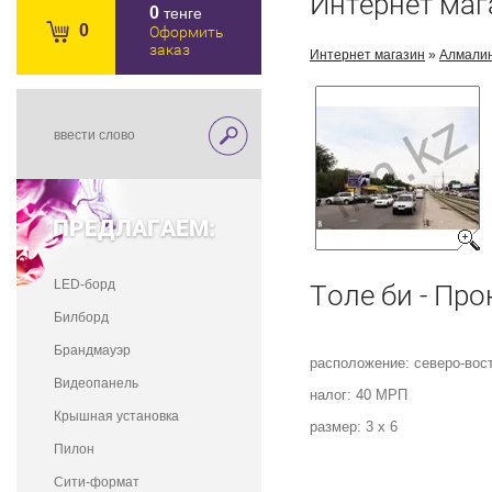
Интернет маг
0
тенге
0
Оформить
заказ
Интернет магазин
»
Алмали
ПРЕДЛАГАЕМ:
LED-борд
Толе би - Пр
Билборд
Брандмауэр
расположение: северо-вост
Видеопанель
налог: 40 МРП
Крышная установка
размер: 3 х 6
Пилон
Сити-формат