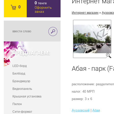
Интернет маг
0
тенге
0
Оформить
заказ
Интернет магазин
»
Ауэзовс
ПРЕДЛАГАЕМ:
LED-борд
Абая - парк (F
Билборд
Брандмауэр
расположение: разделител
Видеопанель
налог: 40 МРП
Крышная установка
размер: 3 х 6
Пилон
Ауэзовский
|
Абая
Сити-формат