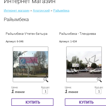
Интернет магазин
Интернет магазин
»
Алатауский
»
Райымбека
Райымбека
Райымбека-Утеген батыра
Райымбека - Тлендиева
Артикул:
6-046
Артикул:
1-634
Цена:
Кол-во:
Цена:
Кол-во:
1
1
тенге
тенге