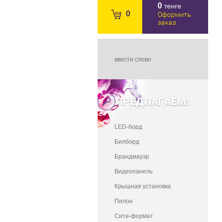
0
тенге
0
Оформить
заказ
ПРЕДЛАГАЕМ:
LED-борд
Билборд
Брандмауэр
Видеопанель
Крышная установка
Пилон
Сити-формат