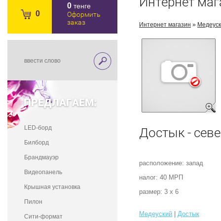
Интернет маг
0
тенге
0
Оформить
заказ
Интернет магазин
»
Медеус
ПРЕДЛАГАЕМ:
LED-борд
Достык - сев
Билборд
Брандмауэр
расположение: запад
Видеопанель
налог: 40 МРП
Крышная установка
размер: 3 х 6
Пилон
Медеуский
|
Достык
Сити-формат