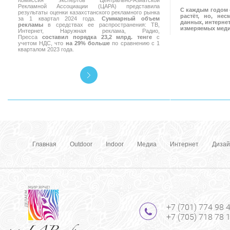
Комиссия экспертов Центрально-Азиатской
Рекламной Ассоциации (ЦАРА) представила
С каждым годом 
результаты оценки казахстанского рекламного рынка
растёт, но, не
за 1 квартал 2024 года.
Суммарный объем
данных, интернет
рекламы
в средствах ее распространения: ТВ,
измеряемых мед
Интернет, Наружная реклама, Радио,
Пресса
составил порядка 23,2 млрд. тенге
с
учетом НДС, что
на 29% больше
по сравнению с 1
кварталом 2023 года.
Главная
Outdoor
Indoor
Медиа
Интернет
Дизай
+7 (701) 774 98 
+7 (705) 718 78 