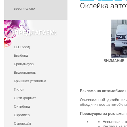
Оклейка авто
ПРЕДЛАГАЕМ:
LED-борд
Билборд
ВНИМАНИЕ!
Брандмауэр
Видеопанель
Крышная установка
Пилон
Реклама на автомобиле
н
Сити-формат
Оригинальный дизайн ил
объединит все автомобили
Ситиборд
Преимущества рекламы н
Скроллер
Невысокая ст
Суперсайт
Реклама на тр