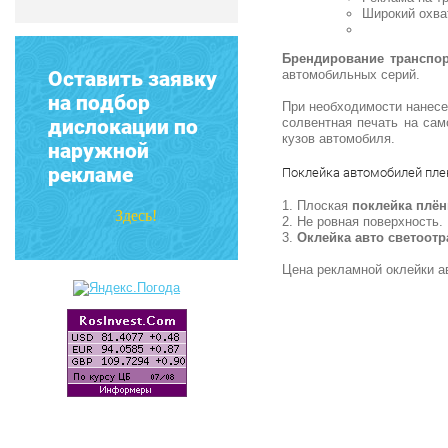
Широкий охва
Брендирование транспо
Оставить заявку
автомобильных серий.
на подбор
При необходимости нанесе
дислокации по
солвентная печать на сам
кузов автомобиля.
наружной
рекламе
Поклейка автомобилей пле
1. Плоская
поклейка плён
Здесь!
2. Не ровная поверхность.
3.
Оклейка авто светоот
Цена рекламной оклейки ав