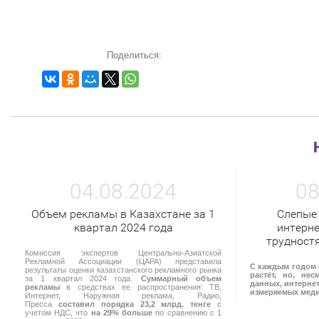
Поделиться:
04.08.2024
08
Объем рекламы в Казахстане за 1
Слепые
квартал 2024 года
интерне
трудност
Комиссия экспертов Центрально-Азиатской
Рекламной Ассоциации (ЦАРА) представила
С каждым годом 
результаты оценки казахстанского рекламного рынка
растёт, но, не
за 1 квартал 2024 года.
Суммарный объем
данных, интернет
рекламы
в средствах ее распространения: ТВ,
измеряемых мед
Интернет, Наружная реклама, Радио,
Пресса
составил порядка 23,2 млрд. тенге
с
учетом НДС, что
на 29% больше
по сравнению с 1