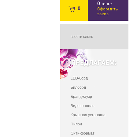
0
тенге
0
Оформить
заказ
ПРЕДЛАГАЕМ:
LED-борд
Билборд
Брандмауэр
Видеопанель
Крышная установка
Пилон
Сити-формат