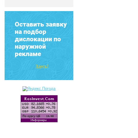
Оставить заявку
на подбор
дислокации по
наружной
рекламе
Здесь!