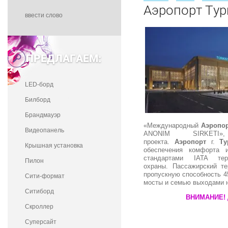
Аэропорт Тур
ПРЕДЛАГАЕМ:
LED-борд
Билборд
Брандмауэр
«Международный
Аэропо
Видеопанель
ANONIM SIRKET
проекта.
Аэропорт
г.
Ту
Крышная установка
обеспечения комфорта 
стандартами IATA те
Пилон
охраны. Пассажирский т
пропускную способность 4
Сити-формат
мосты и семью выходами н
Ситиборд
ВНИМАНИЕ!
Скроллер
Суперсайт