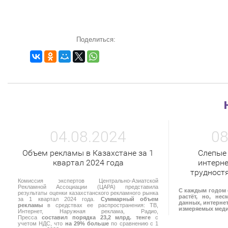
Поделиться:
04.08.2024
08
Объем рекламы в Казахстане за 1
Слепые
квартал 2024 года
интерне
трудност
Комиссия экспертов Центрально-Азиатской
Рекламной Ассоциации (ЦАРА) представила
С каждым годом 
результаты оценки казахстанского рекламного рынка
растёт, но, не
за 1 квартал 2024 года.
Суммарный объем
данных, интернет
рекламы
в средствах ее распространения: ТВ,
измеряемых мед
Интернет, Наружная реклама, Радио,
Пресса
составил порядка 23,2 млрд. тенге
с
учетом НДС, что
на 29% больше
по сравнению с 1