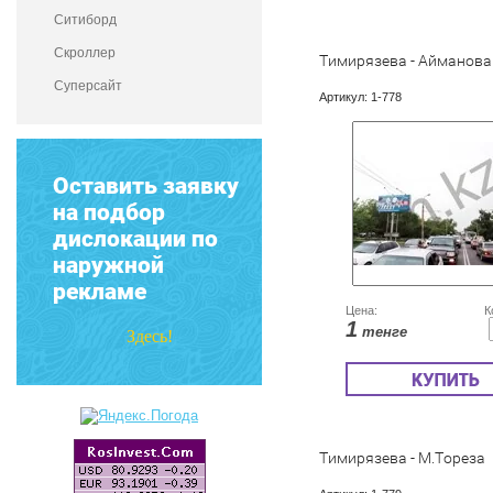
Ситиборд
Скроллер
Тимирязева - Айманова
Суперсайт
Артикул:
1-778
Оставить заявку
на подбор
дислокации по
наружной
рекламе
Цена:
К
1
тенге
Здесь!
Тимирязева - М.Тореза