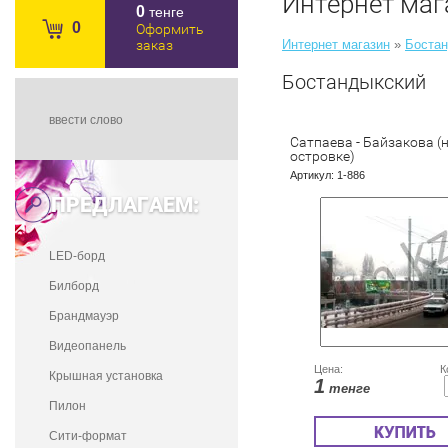
Интернет маг
0
тенге
0
Оформить
заказ
Интернет магазин
»
Бостан
Бостандыкский
Сатпаева - Байзакова (
островке)
Артикул:
1-886
ПРЕДЛАГАЕМ:
LED-борд
Билборд
Брандмауэр
Видеопанель
Цена:
К
Крышная установка
1
тенге
Пилон
Сити-формат