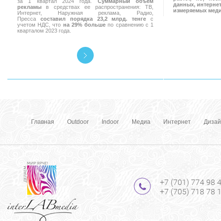
за 1 квартал 2024 года.
Суммарный объем
данных, интернет
рекламы
в средствах ее распространения: ТВ,
измеряемых мед
Интернет, Наружная реклама, Радио,
Пресса
составил порядка 23,2 млрд. тенге
с
учетом НДС, что
на 29% больше
по сравнению с 1
кварталом 2023 года.
Главная
Outdoor
Indoor
Медиа
Интернет
Дизай
+7 (701) 774 98 
+7 (705) 718 78 