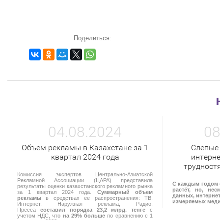
Поделиться:
04.08.2024
08
Объем рекламы в Казахстане за 1
Слепые
квартал 2024 года
интерне
трудност
Комиссия экспертов Центрально-Азиатской
Рекламной Ассоциации (ЦАРА) представила
С каждым годом 
результаты оценки казахстанского рекламного рынка
растёт, но, не
за 1 квартал 2024 года.
Суммарный объем
данных, интернет
рекламы
в средствах ее распространения: ТВ,
измеряемых мед
Интернет, Наружная реклама, Радио,
Пресса
составил порядка 23,2 млрд. тенге
с
учетом НДС, что
на 29% больше
по сравнению с 1