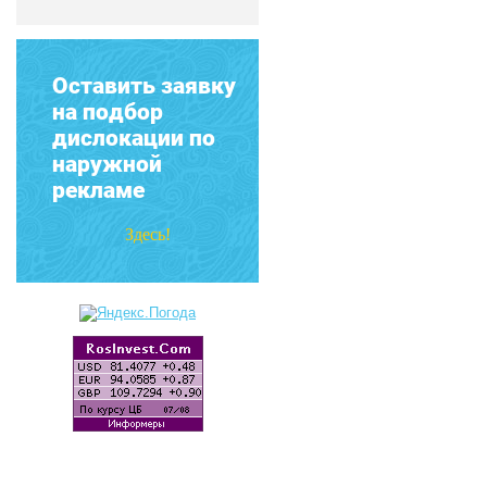
Оставить заявку
на подбор
дислокации по
наружной
рекламе
Здесь!