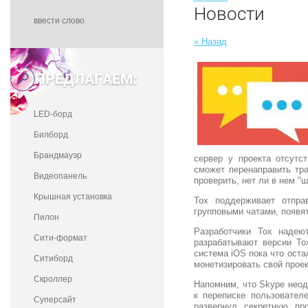
Новости
« Назад
ПРЕДЛАГАЕМ:
LED-борд
Билборд
Брандмауэр
сервер у проекта отсутст
сможет перенаправить тр
Видеопанель
проверить, нет ли в нем "
Крышная установка
Tox поддерживает отпра
групповыми чатами, появя
Пилон
Разработчики Tox надею
Сити-формат
разрабатывают версии To
система iOS пока что оста
Ситиборд
монетизировать свой проек
Скроллер
Напомним, что Skype неод
к переписке пользовател
Суперсайт
развернул секретную пр