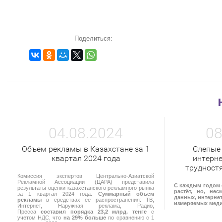
Поделиться:
04.08.2024
08
Объем рекламы в Казахстане за 1
Слепые
квартал 2024 года
интерне
трудност
Комиссия экспертов Центрально-Азиатской
Рекламной Ассоциации (ЦАРА) представила
С каждым годом 
результаты оценки казахстанского рекламного рынка
растёт, но, не
за 1 квартал 2024 года.
Суммарный объем
данных, интернет
рекламы
в средствах ее распространения: ТВ,
измеряемых мед
Интернет, Наружная реклама, Радио,
Пресса
составил порядка 23,2 млрд. тенге
с
учетом НДС, что
на 29% больше
по сравнению с 1