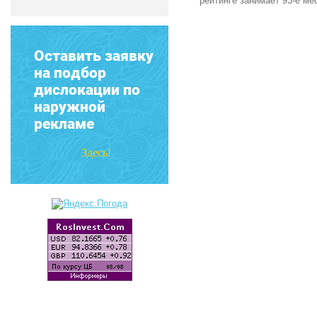
рейтинге занимает 93-е ме
Оставить заявку
на подбор
дислокации по
наружной
рекламе
Здесь!