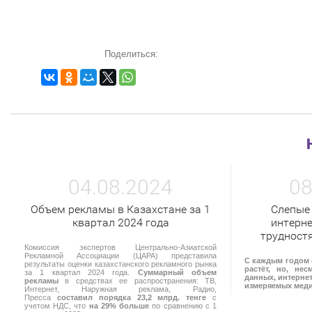
Поделиться:
04.08.2024
08
Объем рекламы в Казахстане за 1
Слепые
квартал 2024 года
интерне
трудност
Комиссия экспертов Центрально-Азиатской
Рекламной Ассоциации (ЦАРА) представила
С каждым годом 
результаты оценки казахстанского рекламного рынка
растёт, но, не
за 1 квартал 2024 года.
Суммарный объем
данных, интернет
рекламы
в средствах ее распространения: ТВ,
измеряемых мед
Интернет, Наружная реклама, Радио,
Пресса
составил порядка 23,2 млрд. тенге
с
учетом НДС, что
на 29% больше
по сравнению с 1