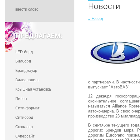
Новости
« Назад
ПРЕДЛАГАЕМ:
LED-борд
Билборд
Брандмауэр
Видеопанель
с партнерами. В частности
выпускает "АвтоВАЗ".
Крышная установка
12 декабря госкорпорац
Пилон
окончательное соглаше
называться Alliance Rost
Сити-формат
автоконцерна. В свою очер
производство 23 миллиард
Ситиборд
В сентябре текущего года
Скроллер
дорогих брендов мира. 
дорогим Eurobrand призн
Суперсайт