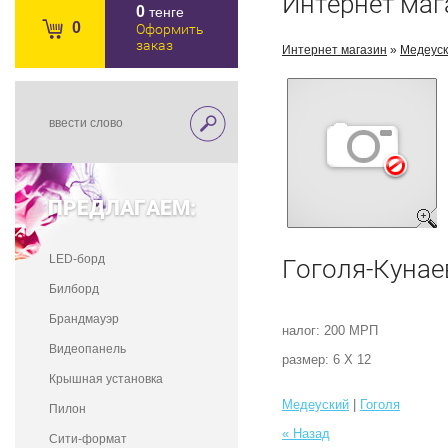
Интернет маг
0
тенге
0
Оформить
заказ
Интернет магазин
»
Медеус
ПРЕДЛАГАЕМ:
LED-борд
Гоголя-Кунае
Билборд
Брандмауэр
налог: 200 МРП
Видеопанель
размер: 6 Х 12
Крышная установка
Медеуский
|
Гоголя
Пилон
« Назад
Сити-формат