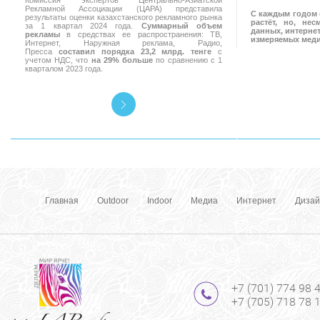
Комиссия экспертов Центрально-Азиатской
Рекламной Ассоциации (ЦАРА) представила
С каждым годом 
результаты оценки казахстанского рекламного рынка
растёт, но, не
за 1 квартал 2024 года.
Суммарный объем
данных, интернет
рекламы
в средствах ее распространения: ТВ,
измеряемых мед
Интернет, Наружная реклама, Радио,
Пресса
составил порядка 23,2 млрд. тенге
с
учетом НДС, что
на 29% больше
по сравнению с 1
кварталом 2023 года.
Главная
Outdoor
Indoor
Медиа
Интернет
Дизай
+7 (701) 774 98 
+7 (705) 718 78 