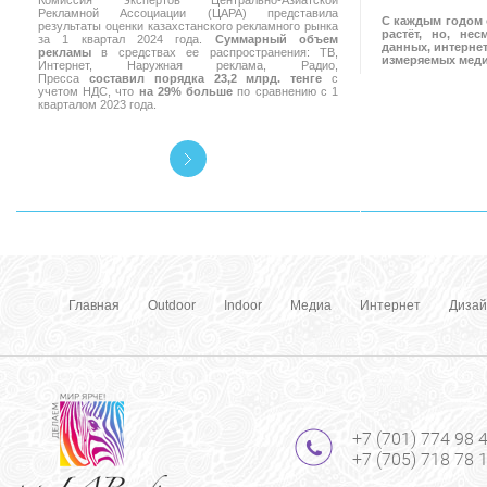
Комиссия экспертов Центрально-Азиатской
Рекламной Ассоциации (ЦАРА) представила
С каждым годом 
результаты оценки казахстанского рекламного рынка
растёт, но, не
за 1 квартал 2024 года.
Суммарный объем
данных, интернет
рекламы
в средствах ее распространения: ТВ,
измеряемых мед
Интернет, Наружная реклама, Радио,
Пресса
составил порядка 23,2 млрд. тенге
с
учетом НДС, что
на 29% больше
по сравнению с 1
кварталом 2023 года.
Главная
Outdoor
Indoor
Медиа
Интернет
Дизай
+7 (701) 774 98 
+7 (705) 718 78 