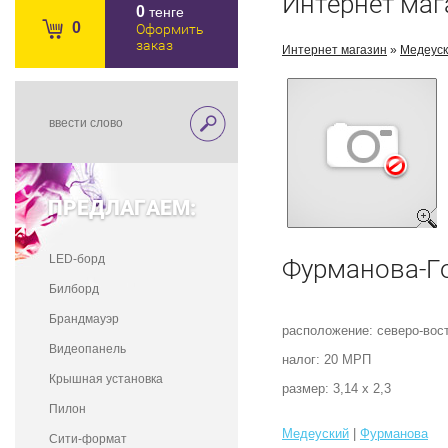
Интернет маг
0
тенге
0
Оформить
заказ
Интернет магазин
»
Медеус
ПРЕДЛАГАЕМ:
LED-борд
Фурманова-Г
Билборд
Брандмауэр
расположение: северо-вос
Видеопанель
налог: 20 МРП
Крышная установка
размер: 3,14 х 2,3
Пилон
Медеуский
|
Фурманова
Сити-формат