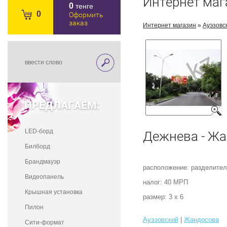
Интернет маг
0
тенге
0
Оформить
заказ
Интернет магазин
»
Ауэзовс
ПРЕДЛАГАЕМ:
LED-борд
Дежнева - Ж
Билборд
Брандмауэр
расположение: разделител
Видеопанель
налог: 40 МРП
Крышная установка
размер: 3 х 6
Пилон
Ауэзовский
|
Жандосова
Сити-формат