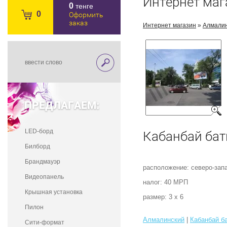
Интернет маг
0
тенге
0
Оформить
заказ
Интернет магазин
»
Алмали
ПРЕДЛАГАЕМ:
LED-борд
Кабанбай ба
Билборд
Брандмауэр
расположение: северо-зап
Видеопанель
налог: 40 МРП
Крышная установка
размер: 3 х 6
Пилон
Алмалинский
|
Кабанбай б
Сити-формат