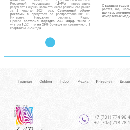
Комиссия экспертов Центрально-Азиатской
Рекламной Ассоциации (ЦАРА) представила
С каждым годом 
результаты оценки казахстанского рекламного рынка
растёт, но, не
за 1 квартал 2024 года.
Суммарный объем
данных, интернет
рекламы
в средствах ее распространения: ТВ,
измеряемых мед
Интернет, Наружная реклама, Радио,
Пресса
составил порядка 23,2 млрд. тенге
с
учетом НДС, что
на 29% больше
по сравнению с 1
кварталом 2023 года.
Главная
Outdoor
Indoor
Медиа
Интернет
Дизай
+7 (701) 774 98 
+7 (705) 718 78 