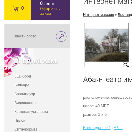
Интернет маг
0
тенге
0
Оформить
заказ
Интернет магазин
»
Бостанд
ПРЕДЛАГАЕМ:
LED-борд
Абая-театр и
Билборд
Брандмауэр
расположение: север/вост
Видеопанель
налог: 40 МРП
Крышная установка
размер: 3 х 6
Пилон
Бостандыкский
|
Абая
Сити-формат