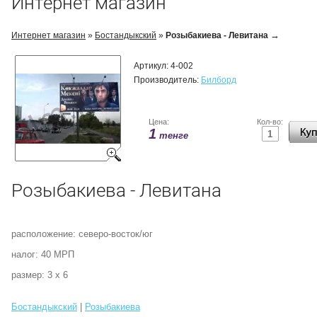
Интернет магазин
→
Интернет магазин
»
Бостандыкский
»
Розыбакиева - Левитана
Артикул:
4-002
Производитель:
Билборд
Цена:
Кол-во:
1
тенге
Розыбакиева - Левитана
расположение: северо-восток/юг
налог: 40 МРП
размер: 3 х 6
Бостандыкский
|
Розыбакиева