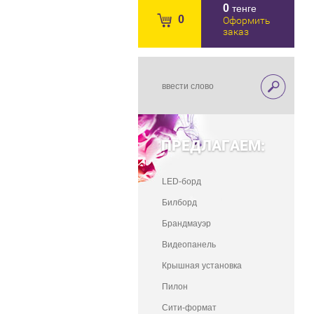
0
тенге
0
Оформить
заказ
ПРЕДЛАГАЕМ:
LED-борд
Билборд
Брандмауэр
Видеопанель
Крышная установка
Пилон
Сити-формат