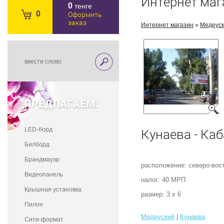
Интернет маг
0
тенге
0
Оформить
заказ
Интернет магазин
»
Медеус
ПРЕДЛАГАЕМ:
LED-борд
Кунаева - Ка
Билборд
Брандмауэр
расположение: северо-вос
Видеопанель
налог: 40 МРП
Крышная установка
размер: 3 х 6
Пилон
Медеуский
|
Кунаева
Сити-формат