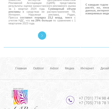
Комиссия экспертов Центрально-Азиатской
Рекламной Ассоциации (ЦАРА) представила
С каждым годом 
результаты оценки казахстанского рекламного рынка
растёт, но, не
за 1 квартал 2024 года.
Суммарный объем
данных, интернет
рекламы
в средствах ее распространения: ТВ,
измеряемых мед
Интернет, Наружная реклама, Радио,
Пресса
составил порядка 23,2 млрд. тенге
с
учетом НДС, что
на 29% больше
по сравнению с 1
кварталом 2023 года.
Главная
Outdoor
Indoor
Медиа
Интернет
Дизай
+7 (701) 774 98 
+7 (705) 718 78 