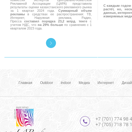
Комиссия экспертов Центрально-Азиатской
Рекламной Ассоциации (ЦАРА) представила
С каждым годом 
результаты оценки казахстанского рекламного рынка
растёт, но, не
за 1 квартал 2024 года.
Суммарный объем
данных, интернет
рекламы
в средствах ее распространения: ТВ,
измеряемых мед
Интернет, Наружная реклама, Радио,
Пресса
составил порядка 23,2 млрд. тенге
с
учетом НДС, что
на 29% больше
по сравнению с 1
кварталом 2023 года.
Главная
Outdoor
Indoor
Медиа
Интернет
Дизай
+7 (701) 774 98 
+7 (705) 718 78 