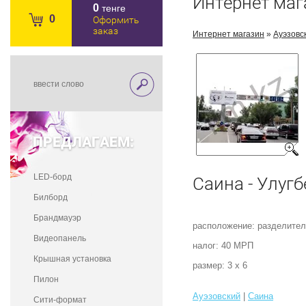
Интернет маг
0
тенге
0
Оформить
заказ
Интернет магазин
»
Ауэзовс
ПРЕДЛАГАЕМ:
LED-борд
Саина - Улугб
Билборд
Брандмауэр
расположение: разделител
Видеопанель
налог: 40 МРП
Крышная установка
размер: 3 х 6
Пилон
Ауэзовский
|
Саина
Сити-формат