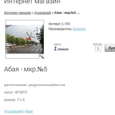
Интернет магазин
→
Интернет магазин
»
Ауэзовский
»
Абая - мкр.№5
Артикул:
1-700
Производитель:
Билборд
Цена:
Кол-во:
1
тенге
Абая - мкр.№5
расположение: разделительная/восток
налог: 40 МРП
размер: 3 х 6
Ауэзовский
|
Абая