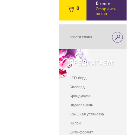
0
тенге
0
Оформить
заказ
ПРЕДЛАГАЕМ:
LED-борд
Билборд
Брандмауэр
Видеопанель
Крышная установка
Пилон
Сити-формат