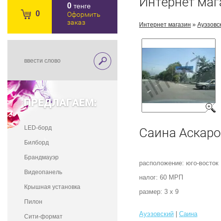
Интернет маг
0
тенге
0
Оформить
заказ
Интернет магазин
»
Ауэзовс
ПРЕДЛАГАЕМ:
LED-борд
Саина Аскар
Билборд
Брандмауэр
расположение: юго-восток
Видеопанель
налог: 60 МРП
Крышная установка
размер: 3 х 9
Пилон
Ауэзовский
|
Саина
Сити-формат