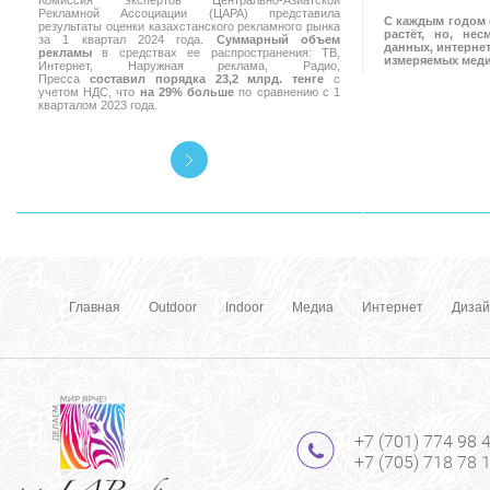
Комиссия экспертов Центрально-Азиатской
Рекламной Ассоциации (ЦАРА) представила
С каждым годом 
результаты оценки казахстанского рекламного рынка
растёт, но, не
за 1 квартал 2024 года.
Суммарный объем
данных, интернет
рекламы
в средствах ее распространения: ТВ,
измеряемых мед
Интернет, Наружная реклама, Радио,
Пресса
составил порядка 23,2 млрд. тенге
с
учетом НДС, что
на 29% больше
по сравнению с 1
кварталом 2023 года.
Главная
Outdoor
Indoor
Медиа
Интернет
Дизай
+7 (701) 774 98 
+7 (705) 718 78 