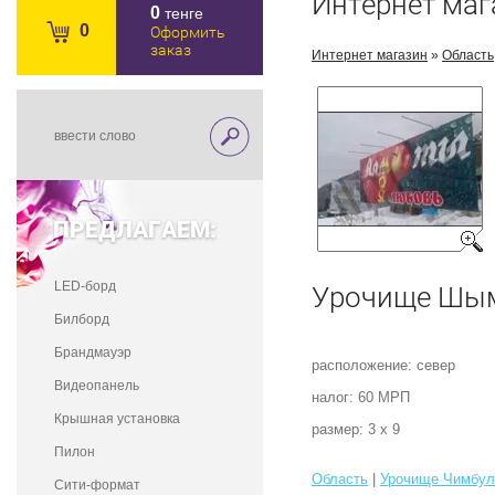
Интернет маг
0
тенге
0
Оформить
заказ
Интернет магазин
»
Область
ПРЕДЛАГАЕМ:
LED-борд
Урочище Шы
Билборд
Брандмауэр
расположение: север
Видеопанель
налог: 60 МРП
Крышная установка
размер: 3 х 9
Пилон
Область
|
Урочище Чимбул
Сити-формат