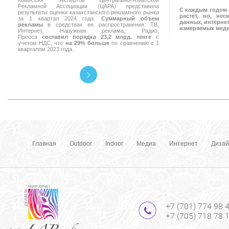
Комиссия экспертов Центрально-Азиатской
Рекламной Ассоциации (ЦАРА) представила
С каждым годом 
результаты оценки казахстанского рекламного рынка
растёт, но, не
за 1 квартал 2024 года.
Суммарный объем
данных, интернет
рекламы
в средствах ее распространения: ТВ,
измеряемых мед
Интернет, Наружная реклама, Радио,
Пресса
составил порядка 23,2 млрд. тенге
с
учетом НДС, что
на 29% больше
по сравнению с 1
кварталом 2023 года.
Главная
Outdoor
Indoor
Медиа
Интернет
Дизай
+7 (701) 774 98 
+7 (705) 718 78 