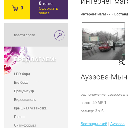
Интернет маг
0
тенге
0
Оформить
заказ
Интернет магазин
»
Бостанд
ПРЕДЛАГАЕМ:
LED-борд
Ауэзова-Мын
Билборд
Брандмауэр
расположение: северо-зап
Видеопанель
налог: 40 МРП
Крышная установка
размер: 3 х 6
Пилон
Бостандыкский
|
Ауэзова
Сити-формат