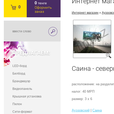
Интернет маг
0
тенге
0
Оформить
заказ
Интернет магазин
»
Ауэзовс
ПРЕДЛАГАЕМ:
LED-борд
Саина - север
Билборд
Брандмауэр
расположение: на раздели
Видеопанель
налог: 40 МРП
Крышная установка
размер: 3 х 6
Пилон
Ауэзовский
|
Саина
Сити-формат