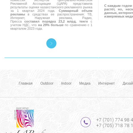
Комиссия экспертов Центрально-Азиатской
Рекламной Ассоциации (ЦАРА) представила
С каждым годом 
результаты оценки казахстанского рекламного рынка
растёт, но, не
за 1 квартал 2024 года.
Суммарный объем
данных, интернет
рекламы
в средствах ее распространения: ТВ,
измеряемых мед
Интернет, Наружная реклама, Радио,
Пресса
составил порядка 23,2 млрд. тенге
с
учетом НДС, что
на 29% больше
по сравнению с 1
кварталом 2023 года.
Главная
Outdoor
Indoor
Медиа
Интернет
Дизай
+7 (701) 774 98 
+7 (705) 718 78 