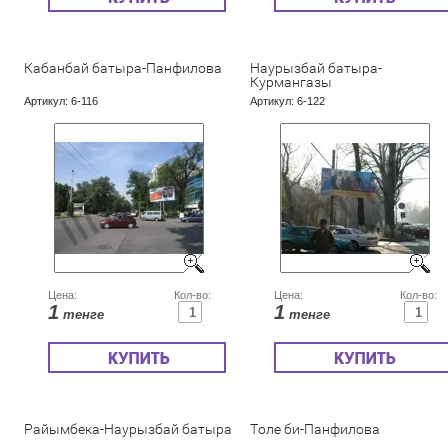
Кабанбай батыра-Панфилова
Наурызбай батыра-
Курмангазы
Артикул:
6-116
Артикул:
6-122
Цена:
Кол-во:
Цена:
Кол-во:
1
1
тенге
тенге
Райымбека-Наурызбай батыра
Толе би-Панфилова