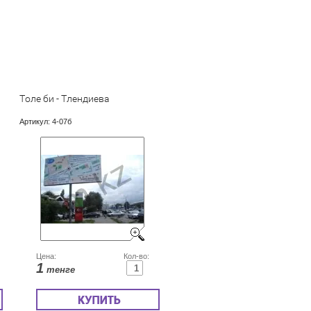
Толе би - Тлендиева
Артикул:
4-07б
Цена:
Кол-во:
1
тенге