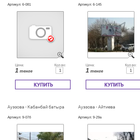
Артикул:
6-081
Артикул:
6-145
Цена:
Кол-во:
Цена:
Кол-во:
1
1
тенге
тенге
Ауэзова - Кабанбай батыра
Ауэзова - Айтиева
Артикул:
9-07б
Артикул:
9-29а