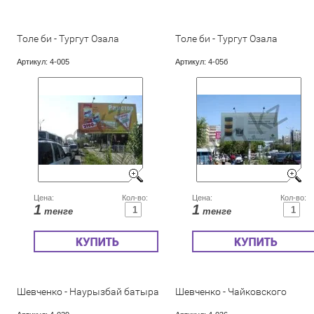
Толе би - Тургут Озала
Толе би - Тургут Озала
Артикул:
4-005
Артикул:
4-05б
Цена:
Кол-во:
Цена:
Кол-во:
1
1
тенге
тенге
Шевченко - Наурызбай батыра
Шевченко - Чайковского