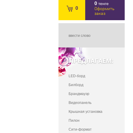
0
тенге
0
Оформить
заказ
ПРЕДЛАГАЕМ:
LED-борд
Билборд
Брандмауэр
Видеопанель
Крышная установка
Пилон
Сити-формат