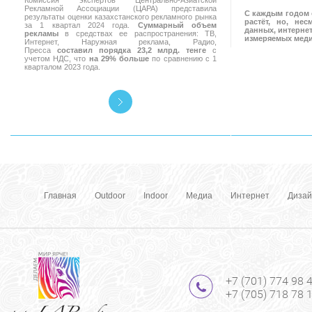
Комиссия экспертов Центрально-Азиатской
Рекламной Ассоциации (ЦАРА) представила
С каждым годом 
результаты оценки казахстанского рекламного рынка
растёт, но, не
за 1 квартал 2024 года.
Суммарный объем
данных, интернет
рекламы
в средствах ее распространения: ТВ,
измеряемых мед
Интернет, Наружная реклама, Радио,
Пресса
составил порядка 23,2 млрд. тенге
с
учетом НДС, что
на 29% больше
по сравнению с 1
кварталом 2023 года.
Главная
Outdoor
Indoor
Медиа
Интернет
Дизай
+7 (701) 774 98 
+7 (705) 718 78 