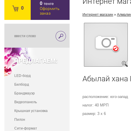
Интернет маг
0
тенге
0
Оформить
заказ
Интернет магазин
»
Алмали
ПРЕДЛАГАЕМ:
LED-борд
Абылай хана
Билборд
Брандмауэр
расположение: юго-запад
Видеопанель
налог: 40 МРП
Крышная установка
размер: 3 х 6
Пилон
Сити-формат