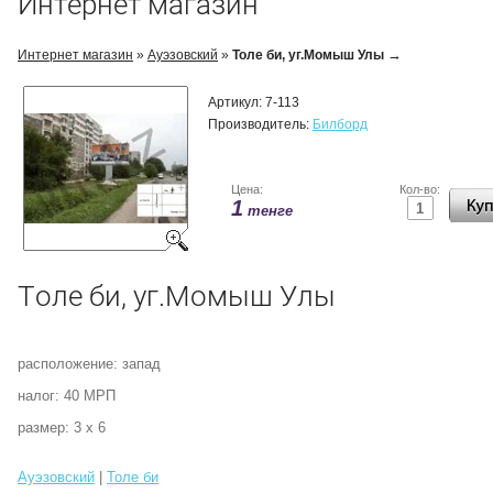
Интернет магазин
→
Интернет магазин
»
Ауэзовский
»
Толе би, уг.Момыш Улы
Артикул:
7-113
Производитель:
Билборд
Цена:
Кол-во:
1
тенге
Толе би, уг.Момыш Улы
расположение: запад
налог: 40 МРП
размер: 3 х 6
Ауэзовский
|
Толе би