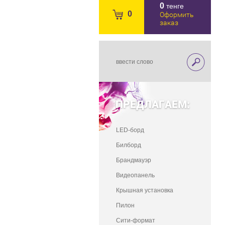
0
тенге
0
Оформить
заказ
ПРЕДЛАГАЕМ:
LED-борд
Билборд
Брандмауэр
Видеопанель
Крышная установка
Пилон
Сити-формат